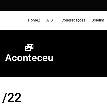
Home2
A IBT
Congregações
Boletim
Aconteceu
1/22