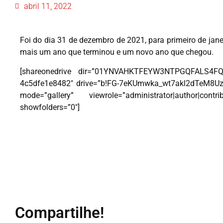
abril 11, 2022
Foi do dia 31 de dezembro de 2021, para primeiro de jan
mais um ano que terminou e um novo ano que chegou.
[shareonedrive dir=”01YNVAHKTFEYW3NTPGQFALS4FQ
4c5dfe1e8482″ drive=”b!FG-7eKUmwka_wt7akl2dTeM
mode=”gallery” viewrole=”administrator|author|contrib
showfolders=”0″]
Compartilhe!