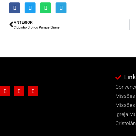
ANTERIOR
Clubinho Bíblico Parque Eliane
Link
Convençã
Missões
Missões 
Igreja Mu
Cristolân