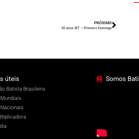
PRÓXIMO
50 anos IBT – Primeiro Domingo
s úteis
Somos Batis
o Batista Brasileira
 Mundiais
Nacionais
ltiplicadora
dia