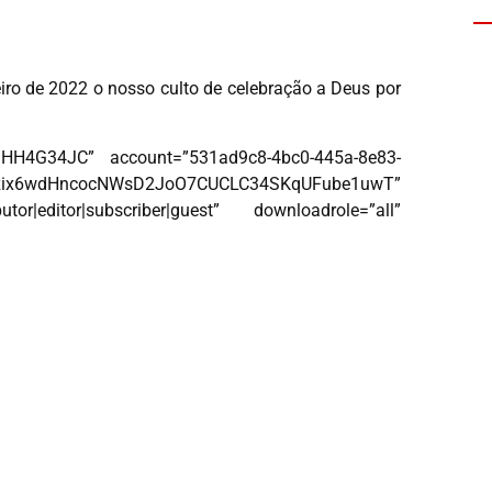
eiro de 2022 o nosso culto de celebração a Deus por
HH4G34JC” account=”531ad9c8-4bc0-445a-8e83-
8Uzix6wdHncocNWsD2JoO7CUCLC34SKqUFube1uwT”
utor|editor|subscriber|guest” downloadrole=”all”